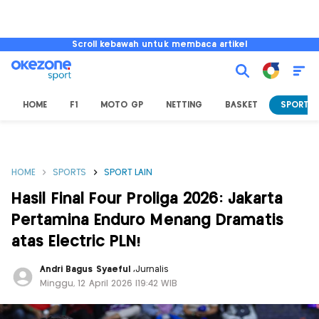
Scroll kebawah untuk membaca artikel
HOME
F1
MOTO GP
NETTING
BASKET
SPORT L
HOME
SPORTS
SPORT LAIN
Hasil Final Four Proliga 2026: Jakarta
Pertamina Enduro Menang Dramatis
atas Electric PLN!
Andri Bagus Syaeful
,
Jurnalis
Minggu, 12 April 2026 |19:42 WIB