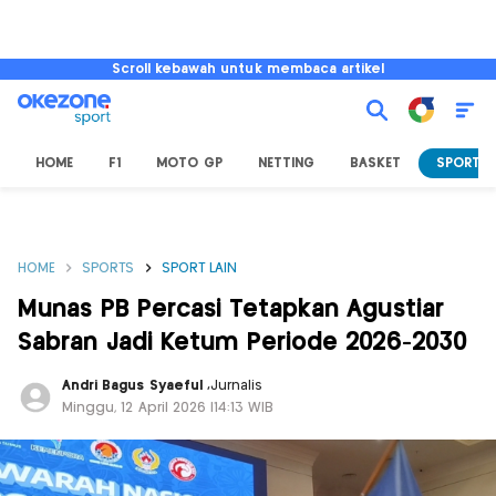
Scroll kebawah untuk membaca artikel
HOME
F1
MOTO GP
NETTING
BASKET
SPORT L
HOME
SPORTS
SPORT LAIN
Munas PB Percasi Tetapkan Agustiar
Sabran Jadi Ketum Periode 2026-2030
Andri Bagus Syaeful
,
Jurnalis
Minggu, 12 April 2026 |14:13 WIB