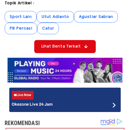
Topik Artikel :
Sport Lain
Utut Adianto
Agustiar Sabran
PB Percasi
Catur
Lihat Berita Terkait
Live Now
Okezone Live 24 Jam