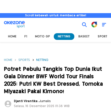
Scroll kebawah untuk membaca artikel
HOME
F1
MOTO GP
NETTING
BASKET
SPORT L
HOME
SPORTS
NETTING
Potret Pebulu Tangkis Top Dunia Ikut
Gala Dinner BWF World Tour Finals
2025: Putri KW Best Dressed, Tomoka
Miyazaki Pakai Kimono!
Djanti Virantika
,
Jurnalis
Selasa, 16 Desember 2025 |11:36 WIB