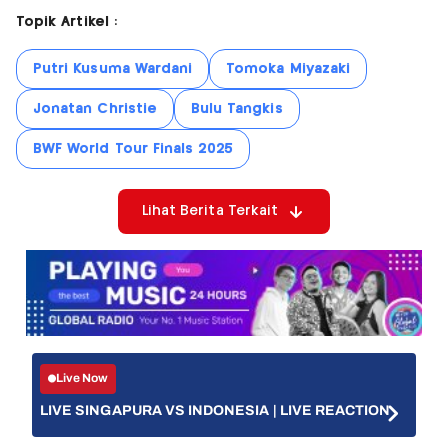
Topik Artikel :
Putri Kusuma Wardani
Tomoka Miyazaki
Jonatan Christie
Bulu Tangkis
BWF World Tour Finals 2025
Lihat Berita Terkait
Live Now
LIVE SINGAPURA VS INDONESIA | LIVE REACTION