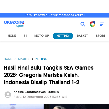
Scroll kebawah untuk membaca artikel
HOME
F1
MOTO GP
NETTING
BASKET
SPORT L
HOME
SPORTS
NETTING
Hasil Final Bulu Tangkis SEA Games
2025: Gregoria Mariska Kalah,
Indonesia Disalip Thailand 1-2
Andika Rachmansyah
,
Jurnalis
Rabu, 10 Desember 2025 |13:38 WIB