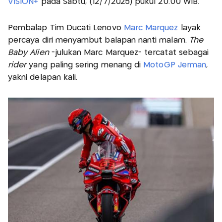
VISION+
pada Sabtu, (12/7/2025) pukul 20.00 WIB.
Pembalap Tim Ducati Lenovo
Marc Marquez
layak
percaya diri menyambut balapan nanti malam.
The
Baby Alien
-julukan Marc Marquez- tercatat sebagai
rider
yang paling sering menang di
MotoGP Jerman
,
yakni delapan kali.