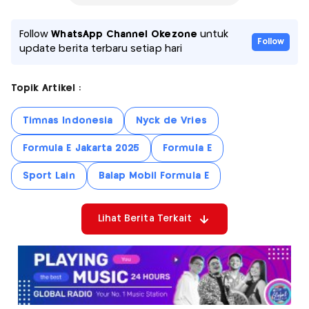
Follow
WhatsApp Channel Okezone
untuk
Follow
update berita terbaru setiap hari
Topik Artikel :
Timnas Indonesia
Nyck de Vries
Formula E Jakarta 2025
Formula E
Sport Lain
Balap Mobil Formula E
Lihat Berita Terkait