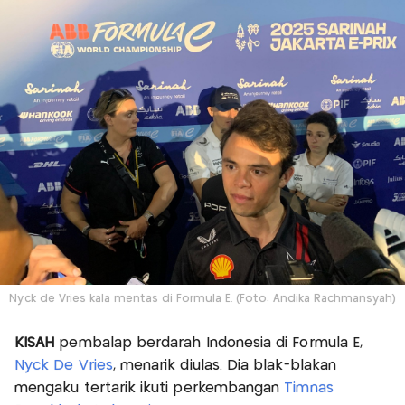
Nyck de Vries kala mentas di Formula E. (Foto: Andika Rachmansyah)
KISAH
pembalap berdarah Indonesia di Formula E,
Nyck De Vries
, menarik diulas. Dia blak-blakan
mengaku tertarik ikuti perkembangan
Timnas