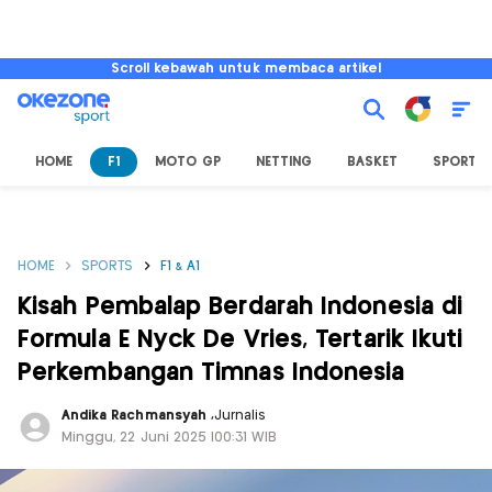
Scroll kebawah untuk membaca artikel
HOME
F1
MOTO GP
NETTING
BASKET
SPORT L
HOME
SPORTS
F1 & A1
Kisah Pembalap Berdarah Indonesia di
Formula E Nyck De Vries, Tertarik Ikuti
Perkembangan Timnas Indonesia
Andika Rachmansyah
,
Jurnalis
Minggu, 22 Juni 2025 |00:31 WIB