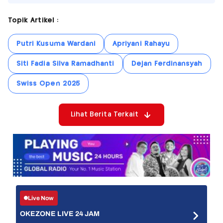
Topik Artikel :
Putri Kusuma Wardani
Apriyani Rahayu
Siti Fadia Silva Ramadhanti
Dejan Ferdinansyah
Swiss Open 2025
Lihat Berita Terkait
Live Now
OKEZONE LIVE 24 JAM