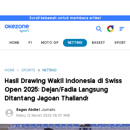
Scroll kebawah untuk membaca artikel
HOME
F1
MOTO GP
NETTING
BASKET
SPORT L
HOME
SPORTS
NETTING
Hasil Drawing Wakil Indonesia di Swiss
Open 2025: Dejan/Fadia Langsung
Ditantang Jagoan Thailand!
Bagas Abdiel
,
Jurnalis
Rabu, 12 Maret 2025 |18:07 WIB