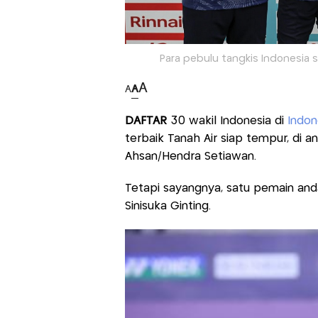
Para pebulu tangkis Indonesia s
A
A
A
DAFTAR
30 wakil Indonesia di
Indon
terbaik Tanah Air siap tempur, di 
Ahsan/Hendra Setiawan.
Tetapi sayangnya, satu pemain and
Sinisuka Ginting.