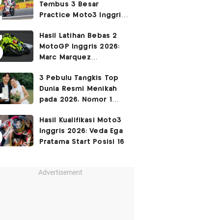
Tembus 3 Besar
Practice Moto3 Inggris
2026, Raih
Pole Position
Hasil Latihan Bebas 2
di Kualifikasi?
MotoGP Inggris 2026:
Marc Marquez
Keempat, Fabio Di
3 Pebulu Tangkis Top
Giannantonio Tercepat
Dunia Resmi Menikah
pada 2026, Nomor 1
Couple Manis Indonesia
Hasil Kualifikasi Moto3
Inggris 2026: Veda Ega
Pratama Start Posisi 16
Advertisement