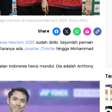
iap mentas di Indonesia Masters 2025. (Foto: PBSI)
Share
esia Masters 2025
sudah dirilis. Sejumlah pemain
antaranya ada
Jonatan Christie
hingga Mohammad
alan Indonesia harus mundur. Dia adalah Anthony
Te