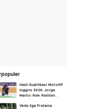
rpopuler
Hasil Kualifikasi MotoGP
Inggris 2026: Jorge
Martin
Pole Position
,
Marc Marquez Start
Veda Ega Pratama
Posisi 6!