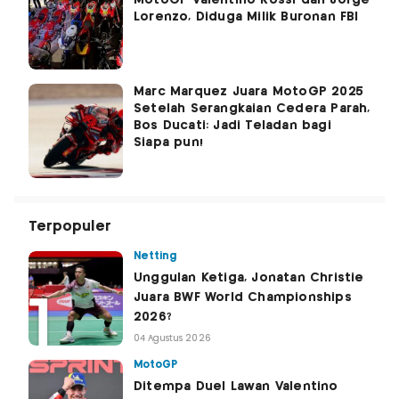
MotoGP Valentino Rossi dan Jorge
Lorenzo, Diduga Milik Buronan FBI
Marc Marquez Juara MotoGP 2025
Setelah Serangkaian Cedera Parah,
Bos Ducati: Jadi Teladan bagi
Siapa pun!
Terpopuler
Netting
Unggulan Ketiga, Jonatan Christie
Juara BWF World Championships
2026?
04 Agustus 2026
MotoGP
Ditempa Duel Lawan Valentino